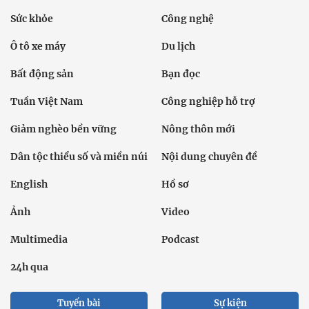
Sức khỏe
Công nghệ
Ô tô xe máy
Du lịch
Bất động sản
Bạn đọc
Tuần Việt Nam
Công nghiệp hỗ trợ
Giảm nghèo bền vững
Nông thôn mới
Dân tộc thiểu số và miền núi
Nội dung chuyên đề
English
Hồ sơ
Ảnh
Video
Multimedia
Podcast
24h qua
Tuyến bài
Sự kiện