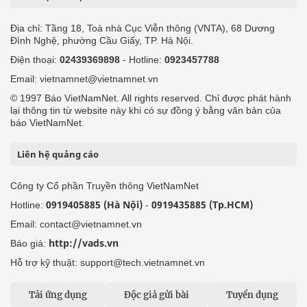
Địa chỉ: Tầng 18, Toà nhà Cục Viễn thông (VNTA), 68 Dương
Đình Nghệ, phường Cầu Giấy, TP. Hà Nội.
Điện thoại:
02439369898
- Hotline:
0923457788
Email: vietnamnet@vietnamnet.vn
© 1997 Báo VietNamNet. All rights reserved. Chỉ được phát hành
lại thông tin từ website này khi có sự đồng ý bằng văn bản của
báo VietNamNet.
Liên hệ quảng cáo
Công ty Cổ phần Truyền thông VietNamNet
0919405885 (Hà Nội)
0919435885 (Tp.HCM)
Hotline:
-
Email: contact@vietnamnet.vn
http://vads.vn
Báo giá:
Hỗ trợ kỹ thuật: support@tech.vietnamnet.vn
Tải ứng dụng
Độc giả gửi bài
Tuyển dụng