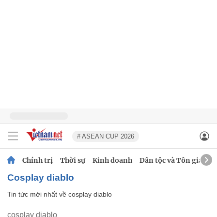
# ASEAN CUP 2026
Chính trị
Thời sự
Kinh doanh
Dân tộc và Tôn giáo
cosplay diablo
Tin tức mới nhất về
cosplay diablo
cosplay diablo