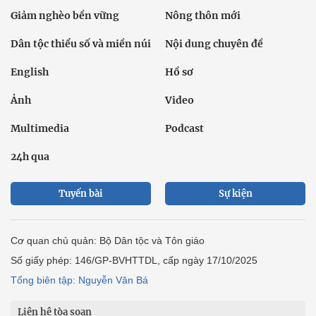
Giảm nghèo bền vững
Nông thôn mới
Dân tộc thiểu số và miền núi
Nội dung chuyên đề
English
Hồ sơ
Ảnh
Video
Multimedia
Podcast
24h qua
Tuyến bài
Sự kiện
Cơ quan chủ quản: Bộ Dân tộc và Tôn giáo
Số giấy phép: 146/GP-BVHTTDL, cấp ngày 17/10/2025
Tổng biên tập: Nguyễn Văn Bá
Liên hệ tòa soạn