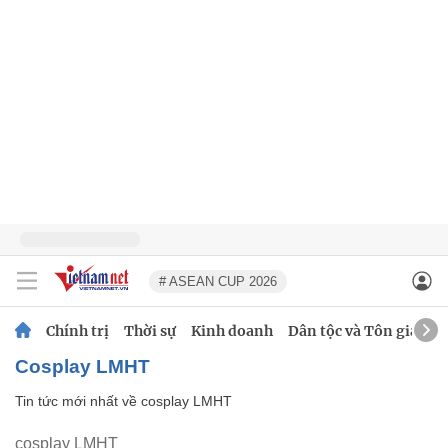
# ASEAN CUP 2026
Chính trị
Thời sự
Kinh doanh
Dân tộc và Tôn giáo
cosplay LMHT
Tin tức mới nhất về
cosplay LMHT
cosplay LMHT