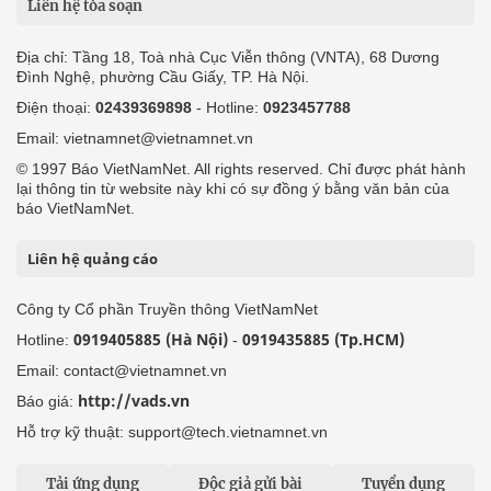
Liên hệ tòa soạn
Địa chỉ: Tầng 18, Toà nhà Cục Viễn thông (VNTA), 68 Dương
Đình Nghệ, phường Cầu Giấy, TP. Hà Nội.
Điện thoại:
02439369898
- Hotline:
0923457788
Email: vietnamnet@vietnamnet.vn
© 1997 Báo VietNamNet. All rights reserved. Chỉ được phát hành
lại thông tin từ website này khi có sự đồng ý bằng văn bản của
báo VietNamNet.
Liên hệ quảng cáo
Công ty Cổ phần Truyền thông VietNamNet
0919405885 (Hà Nội)
0919435885 (Tp.HCM)
Hotline:
-
Email: contact@vietnamnet.vn
http://vads.vn
Báo giá:
Hỗ trợ kỹ thuật: support@tech.vietnamnet.vn
Tải ứng dụng
Độc giả gửi bài
Tuyển dụng