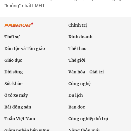
"khủng" nhất LMHT.
Chính trị
Thời sự
Kinh doanh
Dân tộc và Tôn giáo
Thể thao
Giáo dục
Thế giới
Đời sống
Văn hóa - Giải trí
Sức khỏe
Công nghệ
Ô tô xe máy
Du lịch
Bất động sản
Bạn đọc
Tuần Việt Nam
Công nghiệp hỗ trợ
Giảm nghèo bền vững
Nông thôn mới