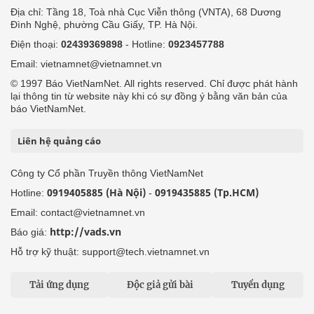
Địa chỉ: Tầng 18, Toà nhà Cục Viễn thông (VNTA), 68 Dương
Đình Nghệ, phường Cầu Giấy, TP. Hà Nội.
Điện thoại:
02439369898
- Hotline:
0923457788
Email: vietnamnet@vietnamnet.vn
© 1997 Báo VietNamNet. All rights reserved. Chỉ được phát hành
lại thông tin từ website này khi có sự đồng ý bằng văn bản của
báo VietNamNet.
Liên hệ quảng cáo
Công ty Cổ phần Truyền thông VietNamNet
0919405885 (Hà Nội)
0919435885 (Tp.HCM)
Hotline:
-
Email: contact@vietnamnet.vn
http://vads.vn
Báo giá:
Hỗ trợ kỹ thuật: support@tech.vietnamnet.vn
Tải ứng dụng
Độc giả gửi bài
Tuyển dụng