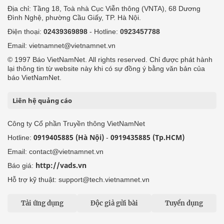
Địa chỉ: Tầng 18, Toà nhà Cục Viễn thông (VNTA), 68 Dương
Đình Nghệ, phường Cầu Giấy, TP. Hà Nội.
Điện thoại:
02439369898
- Hotline:
0923457788
Email: vietnamnet@vietnamnet.vn
© 1997 Báo VietNamNet. All rights reserved. Chỉ được phát hành
lại thông tin từ website này khi có sự đồng ý bằng văn bản của
báo VietNamNet.
Liên hệ quảng cáo
Công ty Cổ phần Truyền thông VietNamNet
0919405885 (Hà Nội)
0919435885 (Tp.HCM)
Hotline:
-
Email: contact@vietnamnet.vn
http://vads.vn
Báo giá:
Hỗ trợ kỹ thuật: support@tech.vietnamnet.vn
Tải ứng dụng
Độc giả gửi bài
Tuyển dụng