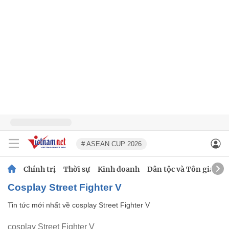
# ASEAN CUP 2026
Chính trị
Thời sự
Kinh doanh
Dân tộc và Tôn giáo
cosplay Street Fighter V
Tin tức mới nhất về
cosplay Street Fighter V
cosplay Street Fighter V