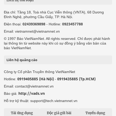
Liên hệ tòa soạn
Địa chỉ: Tầng 18, Toà nhà Cục Viễn thông (VNTA), 68 Dương
Đình Nghệ, phường Cầu Giấy, TP. Hà Nội.
Điện thoại:
02439369898
- Hotline:
0923457788
Email: vietnamnet@vietnamnet.vn
© 1997 Báo VietNamNet. All rights reserved. Chỉ được phát hành
lại thông tin từ website này khi có sự đồng ý bằng văn bản của
báo VietNamNet.
Liên hệ quảng cáo
Công ty Cổ phần Truyền thông VietNamNet
0919405885 (Hà Nội)
0919435885 (Tp.HCM)
Hotline:
-
Email: contact@vietnamnet.vn
http://vads.vn
Báo giá:
Hỗ trợ kỹ thuật: support@tech.vietnamnet.vn
Tải ứng dụng
Độc giả gửi bài
Tuyển dụng