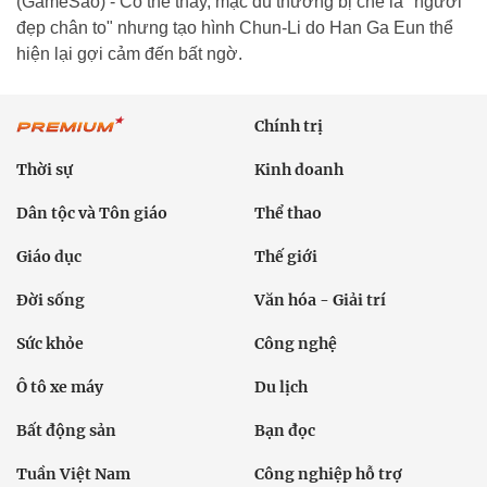
(GameSao) - Có thể thấy, mặc dù thường bị chê là "người
đẹp chân to" nhưng tạo hình Chun-Li do Han Ga Eun thể
hiện lại gợi cảm đến bất ngờ.
Chính trị
Thời sự
Kinh doanh
Dân tộc và Tôn giáo
Thể thao
Giáo dục
Thế giới
Đời sống
Văn hóa - Giải trí
Sức khỏe
Công nghệ
Ô tô xe máy
Du lịch
Bất động sản
Bạn đọc
Tuần Việt Nam
Công nghiệp hỗ trợ