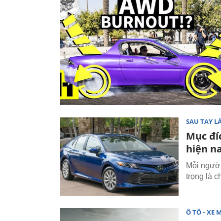
SAU TAY LÁ
Mục đí
hiện n
Mỗi người
trọng là 
Ô TÔ - XE 