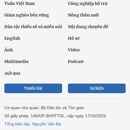
Tuần Việt Nam
Công nghiệp hỗ trợ
Giảm nghèo bền vững
Nông thôn mới
Dân tộc thiểu số và miền núi
Nội dung chuyên đề
English
Hồ sơ
Ảnh
Video
Multimedia
Podcast
24h qua
Tuyến bài
Sự kiện
Cơ quan chủ quản: Bộ Dân tộc và Tôn giáo
Số giấy phép: 146/GP-BVHTTDL, cấp ngày 17/10/2025
Tổng biên tập: Nguyễn Văn Bá