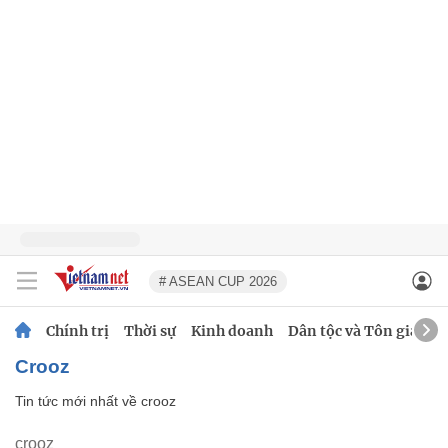
# ASEAN CUP 2026
Chính trị
Thời sự
Kinh doanh
Dân tộc và Tôn giáo
crooz
Tin tức mới nhất về
crooz
crooz