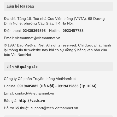
Liên hệ tòa soạn
Địa chỉ: Tầng 18, Toà nhà Cục Viễn thông (VNTA), 68 Dương
Đình Nghệ, phường Cầu Giấy, TP. Hà Nội.
Điện thoại:
02439369898
- Hotline:
0923457788
Email: vietnamnet@vietnamnet.vn
© 1997 Báo VietNamNet. All rights reserved. Chỉ được phát hành
lại thông tin từ website này khi có sự đồng ý bằng văn bản của
báo VietNamNet.
Liên hệ quảng cáo
Công ty Cổ phần Truyền thông VietNamNet
0919405885 (Hà Nội)
0919435885 (Tp.HCM)
Hotline:
-
Email: contact@vietnamnet.vn
http://vads.vn
Báo giá:
Hỗ trợ kỹ thuật: support@tech.vietnamnet.vn