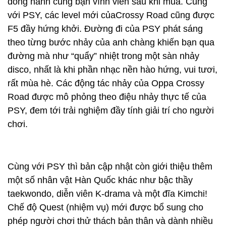
đồng hành cùng bạn vĩnh viễn sau khi mua. Cùng
với PSY, các level mới củaCrossy Road cũng được
F5 đầy hứng khởi. Đường đi của PSY phát sáng
theo từng bước nhảy của anh chàng khiến bạn qua
đường mà như “quẩy” nhiệt trong một sàn nhảy
disco, nhất là khi phần nhạc nền hào hứng, vui tươi,
rất mùa hè. Các động tác nhảy của Oppa Crossy
Road được mô phỏng theo điệu nhảy thực tế của
PSY, đem tới trải nghiệm đầy tính giải trí cho người
chơi.
Cùng với PSY thì bản cập nhật còn giới thiệu thêm
một số nhân vật Hàn Quốc khác như bậc thầy
taekwondo, diễn viên K-drama và một đĩa Kimchi!
Chế độ Quest (nhiệm vụ) mới được bổ sung cho
phép người chơi thử thách bản thân và dành nhiều