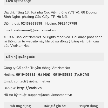
Liên hệ tòa soạn
Địa chỉ: Tầng 18, Toà nhà Cục Viễn thông (VNTA), 68 Dương
Đình Nghệ, phường Cầu Giấy, TP. Hà Nội.
Điện thoại:
02439369898
- Hotline:
0923457788
Email: vietnamnet@vietnamnet.vn
© 1997 Báo VietNamNet. All rights reserved. Chỉ được phát hành
lại thông tin từ website này khi có sự đồng ý bằng văn bản của
báo VietNamNet.
Liên hệ quảng cáo
Công ty Cổ phần Truyền thông VietNamNet
0919405885 (Hà Nội)
0919435885 (Tp.HCM)
Hotline:
-
Email: contact@vietnamnet.vn
http://vads.vn
Báo giá:
Hỗ trợ kỹ thuật: support@tech.vietnamnet.vn
Tải ứng dụng
Độc giả gửi bài
Tuyển dụng