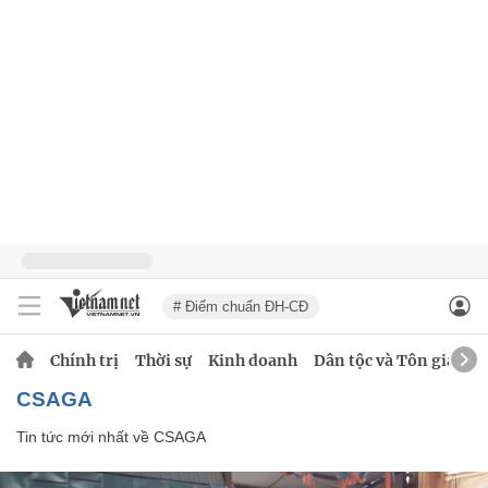
# Điểm chuẩn ĐH-CĐ
Chính trị
Thời sự
Kinh doanh
Dân tộc và Tôn giáo
CSAGA
Tin tức mới nhất về
CSAGA