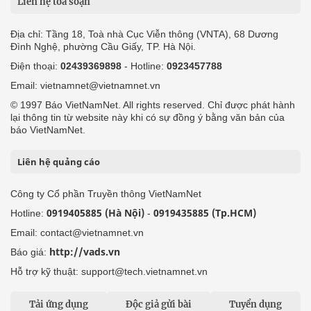
Liên hệ tòa soạn
Địa chỉ: Tầng 18, Toà nhà Cục Viễn thông (VNTA), 68 Dương
Đình Nghệ, phường Cầu Giấy, TP. Hà Nội.
Điện thoại:
02439369898
- Hotline:
0923457788
Email: vietnamnet@vietnamnet.vn
© 1997 Báo VietNamNet. All rights reserved. Chỉ được phát hành
lại thông tin từ website này khi có sự đồng ý bằng văn bản của
báo VietNamNet.
Liên hệ quảng cáo
Công ty Cổ phần Truyền thông VietNamNet
0919405885 (Hà Nội)
0919435885 (Tp.HCM)
Hotline:
-
Email: contact@vietnamnet.vn
http://vads.vn
Báo giá:
Hỗ trợ kỹ thuật: support@tech.vietnamnet.vn
Tải ứng dụng
Độc giả gửi bài
Tuyển dụng