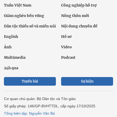
Tuần Việt Nam
Công nghiệp hỗ trợ
Giảm nghèo bền vững
Nông thôn mới
Dân tộc thiểu số và miền núi
Nội dung chuyên đề
English
Hồ sơ
Ảnh
Video
Multimedia
Podcast
24h qua
Tuyến bài
Sự kiện
Cơ quan chủ quản: Bộ Dân tộc và Tôn giáo
Số giấy phép: 146/GP-BVHTTDL, cấp ngày 17/10/2025
Tổng biên tập: Nguyễn Văn Bá