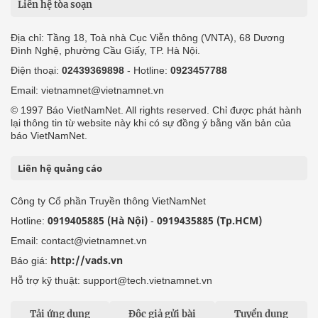
Liên hệ tòa soạn
Địa chỉ: Tầng 18, Toà nhà Cục Viễn thông (VNTA), 68 Dương
Đình Nghệ, phường Cầu Giấy, TP. Hà Nội.
Điện thoại:
02439369898
- Hotline:
0923457788
Email: vietnamnet@vietnamnet.vn
© 1997 Báo VietNamNet. All rights reserved. Chỉ được phát hành
lại thông tin từ website này khi có sự đồng ý bằng văn bản của
báo VietNamNet.
Liên hệ quảng cáo
Công ty Cổ phần Truyền thông VietNamNet
0919405885 (Hà Nội)
0919435885 (Tp.HCM)
Hotline:
-
Email: contact@vietnamnet.vn
http://vads.vn
Báo giá:
Hỗ trợ kỹ thuật: support@tech.vietnamnet.vn
Tải ứng dụng
Độc giả gửi bài
Tuyển dụng