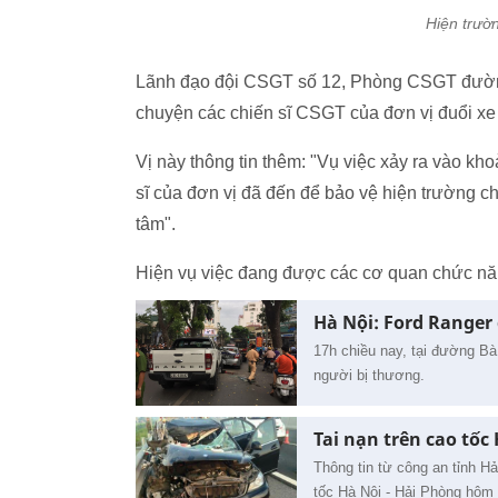
Hiện trườn
Lãnh đạo đội CSGT số 12, Phòng CSGT đường
chuyện các chiến sĩ CSGT của đơn vị đuổi x
Vị này thông tin thêm: "Vụ việc xảy ra vào kh
sĩ của đơn vị đã đến để bảo vệ hiện trường 
tâm".
Hiện vụ việc đang được các cơ quan chức năng
Hà Nội: Ford Ranger
17h chiều nay, tại đường Bà
người bị thương.
Tai nạn trên cao tốc
Thông tin từ công an tỉnh Hả
tốc Hà Nội - Hải Phòng hôm 