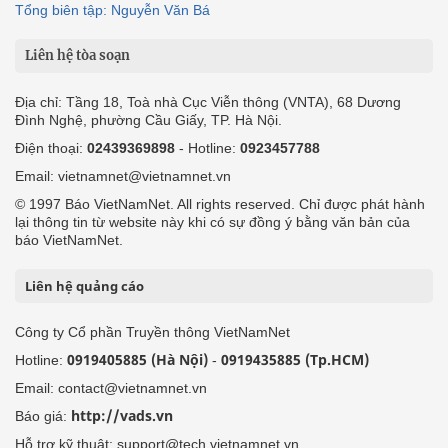
Tổng biên tập: Nguyễn Văn Bá
Liên hệ tòa soạn
Địa chỉ: Tầng 18, Toà nhà Cục Viễn thông (VNTA), 68 Dương
Đình Nghệ, phường Cầu Giấy, TP. Hà Nội.
Điện thoại:
02439369898
- Hotline:
0923457788
Email: vietnamnet@vietnamnet.vn
© 1997 Báo VietNamNet. All rights reserved. Chỉ được phát hành
lại thông tin từ website này khi có sự đồng ý bằng văn bản của
báo VietNamNet.
Liên hệ quảng cáo
Công ty Cổ phần Truyền thông VietNamNet
0919405885 (Hà Nội)
0919435885 (Tp.HCM)
Hotline:
-
Email: contact@vietnamnet.vn
http://vads.vn
Báo giá:
Hỗ trợ kỹ thuật: support@tech.vietnamnet.vn