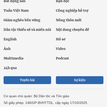
Bất động sản
Bạn đọc
Tuần Việt Nam
Công nghiệp hỗ trợ
Giảm nghèo bền vững
Nông thôn mới
Dân tộc thiểu số và miền núi
Nội dung chuyên đề
English
Hồ sơ
Ảnh
Video
Multimedia
Podcast
24h qua
Tuyến bài
Sự kiện
Cơ quan chủ quản: Bộ Dân tộc và Tôn giáo
Số giấy phép: 146/GP-BVHTTDL, cấp ngày 17/10/2025