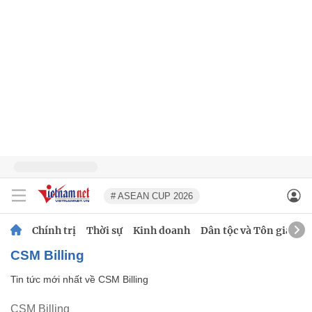
# ASEAN CUP 2026
Chính trị
Thời sự
Kinh doanh
Dân tộc và Tôn giáo
CSM Billing
Tin tức mới nhất về
CSM Billing
CSM Billing