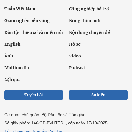
Tuần Việt Nam
Công nghiệp hỗ trợ
Giảm nghèo bền vững
Nông thôn mới
Dân tộc thiểu số và miền núi
Nội dung chuyên đề
English
Hồ sơ
Ảnh
Video
Multimedia
Podcast
24h qua
Tuyến bài
Sự kiện
Cơ quan chủ quản: Bộ Dân tộc và Tôn giáo
Số giấy phép: 146/GP-BVHTTDL, cấp ngày 17/10/2025
Tổng biên tập: Nguyễn Văn Bá