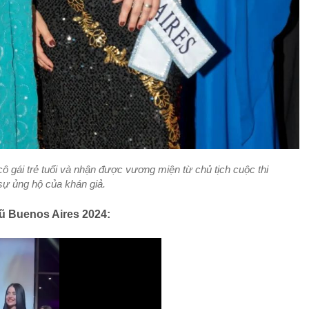
ô gái trẻ tuổi và nhận được vương miện từ chủ tịch cuộc thi
sự ủng hộ của khán giả.
 Buenos Aires 2024: