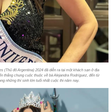
s (Thủ đô Argentina) 2024 đã diễn ra tại một khách sạn ở địa
iến thắng chung cuộc thuộc về bà Alejandra Rodríguez, đến từ
ong những thí sinh lớn tuổi nhất cuộc thi năm nay.