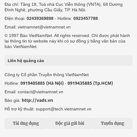
Địa chỉ: Tầng 18, Toà nhà Cục Viễn thông (VNTA), 68 Dương
Đình Nghệ, phường Cầu Giấy, TP. Hà Nội.
Điện thoại:
02439369898
- Hotline:
0923457788
Email: vietnamnet@vietnamnet.vn
© 1997 Báo VietNamNet. All rights reserved. Chỉ được phát hành
lại thông tin từ website này khi có sự đồng ý bằng văn bản của
báo VietNamNet.
Liên hệ quảng cáo
Công ty Cổ phần Truyền thông VietNamNet
0919405885 (Hà Nội)
0919435885 (Tp.HCM)
Hotline:
-
Email: contact@vietnamnet.vn
http://vads.vn
Báo giá:
Hỗ trợ kỹ thuật: support@tech.vietnamnet.vn
Tải ứng dụng
Độc giả gửi bài
Tuyển dụng