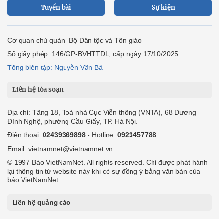
Tuyến bài
Sự kiện
Cơ quan chủ quản: Bộ Dân tộc và Tôn giáo
Số giấy phép: 146/GP-BVHTTDL, cấp ngày 17/10/2025
Tổng biên tập: Nguyễn Văn Bá
Liên hệ tòa soạn
Địa chỉ: Tầng 18, Toà nhà Cục Viễn thông (VNTA), 68 Dương
Đình Nghệ, phường Cầu Giấy, TP. Hà Nội.
Điện thoại:
02439369898
- Hotline:
0923457788
Email: vietnamnet@vietnamnet.vn
© 1997 Báo VietNamNet. All rights reserved. Chỉ được phát hành
lại thông tin từ website này khi có sự đồng ý bằng văn bản của
báo VietNamNet.
Liên hệ quảng cáo