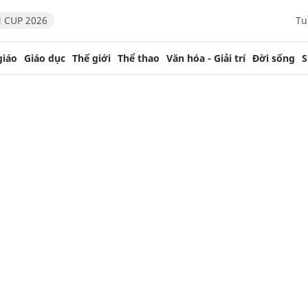
 CUP 2026
Tu
giáo
Giáo dục
Thế giới
Thể thao
Văn hóa - Giải trí
Đời sống
S