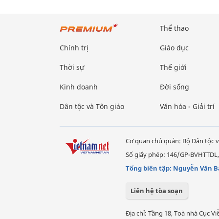
Thể thao
Chính trị
Giáo dục
Thời sự
Thế giới
Kinh doanh
Đời sống
Dân tộc và Tôn giáo
Văn hóa - Giải trí
Cơ quan chủ quản: Bộ Dân tộc v
Số giấy phép: 146/GP-BVHTTDL,
Tổng biên tập: Nguyễn Văn B
Liên hệ tòa soạn
Địa chỉ: Tầng 18, Toà nhà Cục 