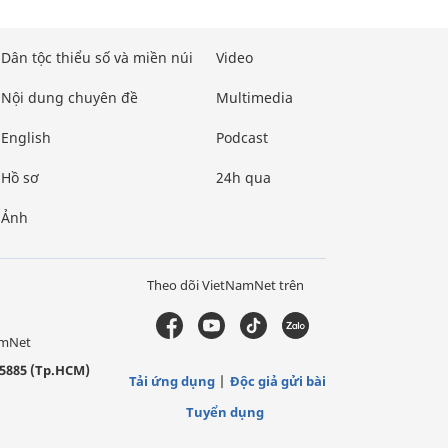
Dân tộc thiểu số và miền núi
Video
Nội dung chuyên đề
Multimedia
English
Podcast
Hồ sơ
24h qua
Ảnh
Theo dõi VietNamNet trên
amNet
5885 (Tp.HCM)
Tải ứng dụng
Độc giả gửi bài
Tuyển dụng