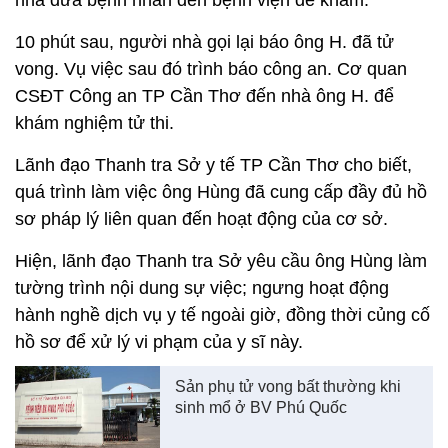
nhà đưa bệnh nhân đến bệnh viện để khám.
10 phút sau, người nhà gọi lại báo ông H. đã tử
vong. Vụ việc sau đó trình báo công an. Cơ quan
CSĐT Công an TP Cần Thơ đến nhà ông H. để
khám nghiệm tử thi.
Lãnh đạo Thanh tra Sở y tế TP Cần Thơ cho biết,
quá trình làm việc ông Hùng đã cung cấp đầy đủ hồ
sơ pháp lý liên quan đến hoạt động của cơ sở.
Hiện, lãnh đạo Thanh tra Sở yêu cầu ông Hùng làm
tường trình nội dung sự việc; ngưng hoạt động
hành nghề dịch vụ y tế ngoài giờ, đồng thời củng cố
hồ sơ để xử lý vi phạm của y sĩ này.
Sản phụ tử vong bất thường khi
sinh mổ ở BV Phú Quốc