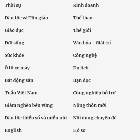
Thời sự
Kinh doanh
Dân tộc và Tôn giáo
Thể thao
Giáo dục
Thế giới
Đời sống
Văn hóa - Giải trí
Sức khỏe
Công nghệ
Ô tô xe máy
Du lịch
Bất động sản
Bạn đọc
Tuần Việt Nam
Công nghiệp hỗ trợ
Giảm nghèo bền vững
Nông thôn mới
Dân tộc thiểu số và miền núi
Nội dung chuyên đề
English
Hồ sơ