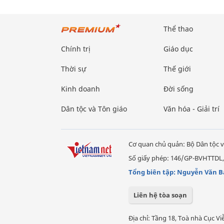
Thể thao
Chính trị
Giáo dục
Thời sự
Thế giới
Kinh doanh
Đời sống
Dân tộc và Tôn giáo
Văn hóa - Giải trí
Cơ quan chủ quản: Bộ Dân tộc v
Số giấy phép: 146/GP-BVHTTDL,
Tổng biên tập: Nguyễn Văn B
Liên hệ tòa soạn
Địa chỉ: Tầng 18, Toà nhà Cục 