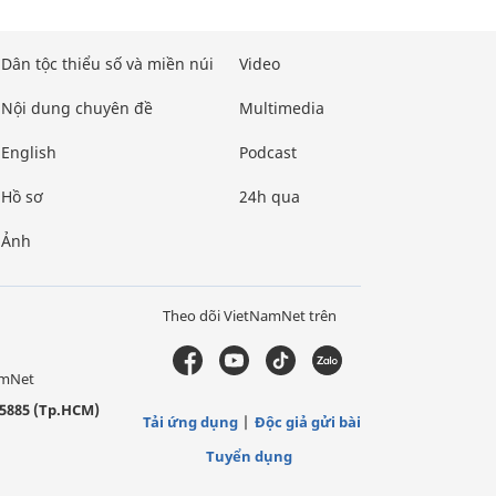
Dân tộc thiểu số và miền núi
Video
Nội dung chuyên đề
Multimedia
English
Podcast
Hồ sơ
24h qua
Ảnh
Theo dõi VietNamNet trên
amNet
5885 (Tp.HCM)
Tải ứng dụng
Độc giả gửi bài
Tuyển dụng