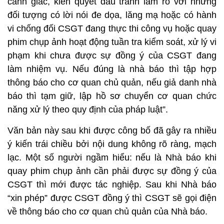
cảnh giác, kiên quyết đấu tranh làm rõ với những
đối tượng có lời nói đe dọa, lăng mạ hoặc có hành
vi chống đối CSGT đang thực thi công vụ hoặc quay
phim chụp ảnh hoạt động tuần tra kiểm soát, xử lý vi
phạm khi chưa được sự đồng ý của CSGT đang
làm nhiệm vụ. Nếu đúng là nhà báo thì tập hợp
thông báo cho cơ quan chủ quản, nếu giả danh nhà
báo thì tạm giữ, lập hồ sơ chuyển cơ quan chức
năng xử lý theo quy định của pháp luật”.
Văn bản này sau khi được công bố đã gây ra nhiều
ý kiến trái chiều bởi nội dung không rõ ràng, mạch
lạc. Một số người ngầm hiểu: nếu là Nhà báo khi
quay phim chụp ảnh cần phải được sự đồng ý của
CSGT thì mới được tác nghiệp. Sau khi Nhà báo
“xin phép” được CSGT đồng ý thì CSGT sẽ gọi điện
về thông báo cho cơ quan chủ quản của Nhà báo.