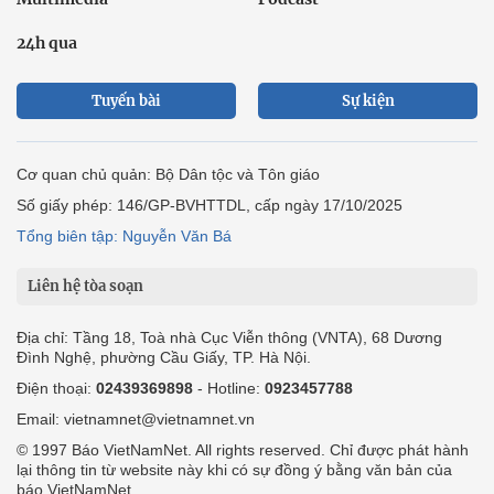
24h qua
Tuyến bài
Sự kiện
Cơ quan chủ quản: Bộ Dân tộc và Tôn giáo
Số giấy phép: 146/GP-BVHTTDL, cấp ngày 17/10/2025
Tổng biên tập: Nguyễn Văn Bá
Liên hệ tòa soạn
Địa chỉ: Tầng 18, Toà nhà Cục Viễn thông (VNTA), 68 Dương
Đình Nghệ, phường Cầu Giấy, TP. Hà Nội.
Điện thoại:
02439369898
- Hotline:
0923457788
Email: vietnamnet@vietnamnet.vn
© 1997 Báo VietNamNet. All rights reserved. Chỉ được phát hành
lại thông tin từ website này khi có sự đồng ý bằng văn bản của
báo VietNamNet.