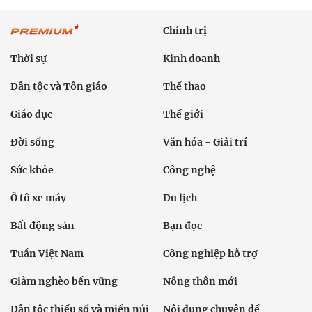
Chính trị
Thời sự
Kinh doanh
Dân tộc và Tôn giáo
Thể thao
Giáo dục
Thế giới
Đời sống
Văn hóa - Giải trí
Sức khỏe
Công nghệ
Ô tô xe máy
Du lịch
Bất động sản
Bạn đọc
Tuần Việt Nam
Công nghiệp hỗ trợ
Giảm nghèo bền vững
Nông thôn mới
Dân tộc thiểu số và miền núi
Nội dung chuyên đề