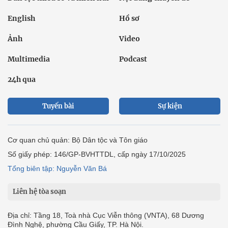
English
Hồ sơ
Ảnh
Video
Multimedia
Podcast
24h qua
Tuyến bài
Sự kiện
Cơ quan chủ quản: Bộ Dân tộc và Tôn giáo
Số giấy phép: 146/GP-BVHTTDL, cấp ngày 17/10/2025
Tổng biên tập: Nguyễn Văn Bá
Liên hệ tòa soạn
Địa chỉ: Tầng 18, Toà nhà Cục Viễn thông (VNTA), 68 Dương
Đình Nghệ, phường Cầu Giấy, TP. Hà Nội.