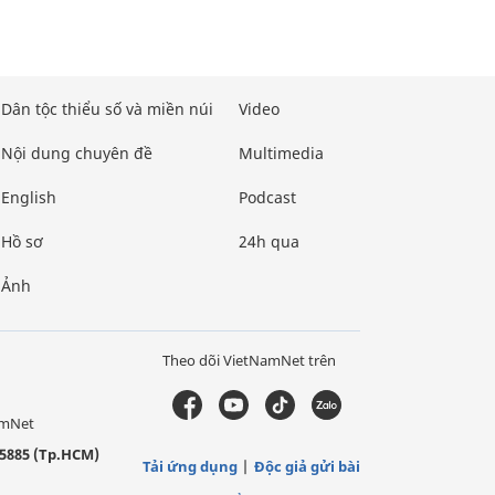
Dân tộc thiểu số và miền núi
Video
Nội dung chuyên đề
Multimedia
English
Podcast
Hồ sơ
24h qua
Ảnh
Theo dõi VietNamNet trên
amNet
5885 (Tp.HCM)
Tải ứng dụng
Độc giả gửi bài