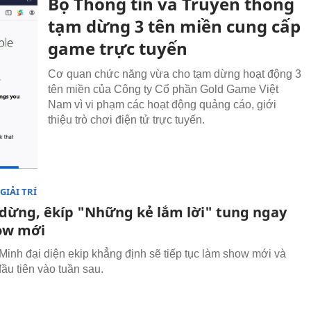
Bộ Thông tin và Truyền thông
tạm dừng 3 tên miền cung cấp
game trực tuyến
Cơ quan chức năng vừa cho tạm dừng hoạt động 3
tên miền của Công ty Cổ phần Gold Game Việt
Nam vì vi phạm các hoạt động quảng cáo, giới
thiệu trò chơi điện tử trực tuyến.
GIẢI TRÍ
 dừng, êkíp "Những kẻ lắm lời" tung ngay
ow mới
inh đại diện ekip khẳng định sẽ tiếp tục làm show mới và
đầu tiên vào tuần sau.