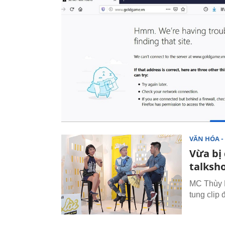
VĂN HÓA - 
Vừa bị
talksh
MC Thùy M
tung clip 