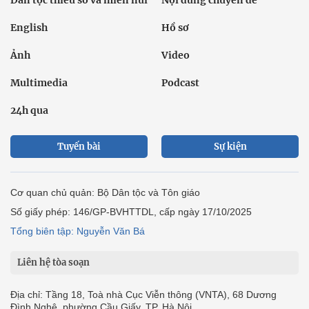
Dân tộc thiểu số và miền núi
Nội dung chuyên đề
English
Hồ sơ
Ảnh
Video
Multimedia
Podcast
24h qua
Tuyến bài
Sự kiện
Cơ quan chủ quản: Bộ Dân tộc và Tôn giáo
Số giấy phép: 146/GP-BVHTTDL, cấp ngày 17/10/2025
Tổng biên tập: Nguyễn Văn Bá
Liên hệ tòa soạn
Địa chỉ: Tầng 18, Toà nhà Cục Viễn thông (VNTA), 68 Dương
Đình Nghệ, phường Cầu Giấy, TP. Hà Nội.