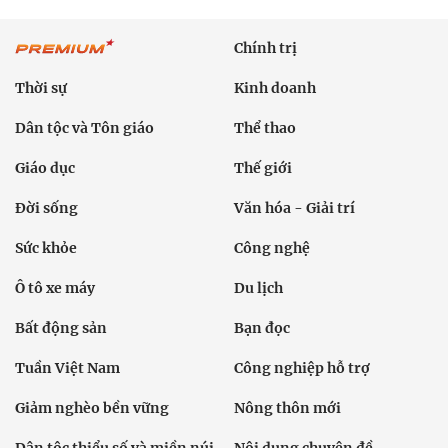
Chính trị
Thời sự
Kinh doanh
Dân tộc và Tôn giáo
Thể thao
Giáo dục
Thế giới
Đời sống
Văn hóa - Giải trí
Sức khỏe
Công nghệ
Ô tô xe máy
Du lịch
Bất động sản
Bạn đọc
Tuần Việt Nam
Công nghiệp hỗ trợ
Giảm nghèo bền vững
Nông thôn mới