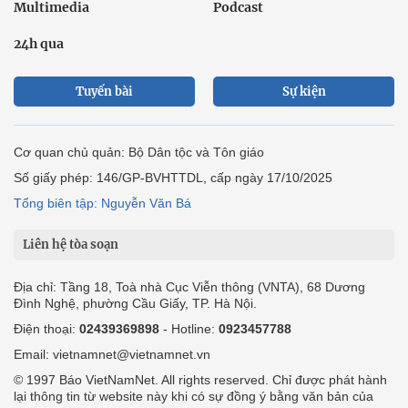
Multimedia
Podcast
24h qua
Tuyến bài
Sự kiện
Cơ quan chủ quản: Bộ Dân tộc và Tôn giáo
Số giấy phép: 146/GP-BVHTTDL, cấp ngày 17/10/2025
Tổng biên tập: Nguyễn Văn Bá
Liên hệ tòa soạn
Địa chỉ: Tầng 18, Toà nhà Cục Viễn thông (VNTA), 68 Dương
Đình Nghệ, phường Cầu Giấy, TP. Hà Nội.
Điện thoại:
02439369898
- Hotline:
0923457788
Email: vietnamnet@vietnamnet.vn
© 1997 Báo VietNamNet. All rights reserved. Chỉ được phát hành
lại thông tin từ website này khi có sự đồng ý bằng văn bản của