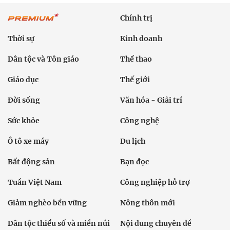
Chính trị
Thời sự
Kinh doanh
Dân tộc và Tôn giáo
Thể thao
Giáo dục
Thế giới
Đời sống
Văn hóa - Giải trí
Sức khỏe
Công nghệ
Ô tô xe máy
Du lịch
Bất động sản
Bạn đọc
Tuần Việt Nam
Công nghiệp hỗ trợ
Giảm nghèo bền vững
Nông thôn mới
Dân tộc thiểu số và miền núi
Nội dung chuyên đề