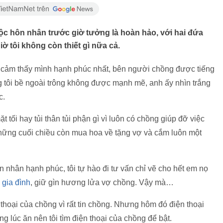
ộc hôn nhân trước giờ tưởng là hoàn hảo, với hai đứa
iờ tôi không còn thiết gì nữa cả.
ôn cảm thấy mình hạnh phúc nhất, bên người chồng được tiếng
g tôi bề ngoài trông không được mạnh mẽ, anh ấy nhìn trắng
c.
t tối hay tủi thân tủi phận gì vì luôn có chồng giúp đỡ việc
hững cuối chiều còn mua hoa về tặng vợ và cắm luôn một
n nhân hạnh phúc, tôi tự hào đi tư vấn chỉ vẽ cho hết em nọ
c
gia đình
, giữ gìn hương lửa vợ chồng. Vậy mà…
thoại của chồng vì rất tin chồng. Nhưng hôm đó điện thoại
ng lúc ăn nên tôi tìm điện thoại của chồng để bật.