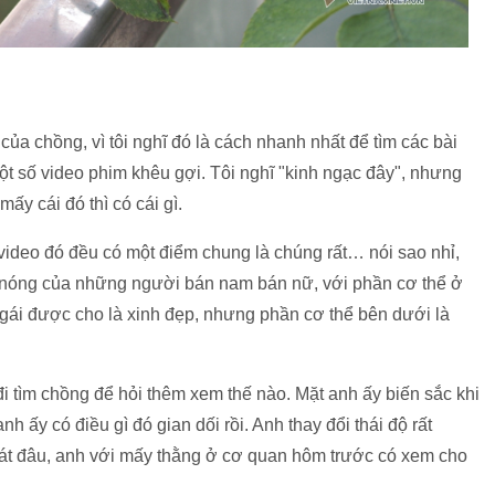
của chồng, vì tôi nghĩ đó là cách nhanh nhất để tìm các bài
một số video phim khêu gợi. Tôi nghĩ "kinh ngạc đây", nhưng
y cái đó thì có cái gì.
 video đó đều có một điểm chung là chúng rất… nói sao nhỉ,
cảnh nóng của những người bán nam bán nữ, với phần cơ thể ở
ô gái được cho là xinh đẹp, nhưng phần cơ thể bên dưới là
tìm chồng để hỏi thêm xem thế nào. Mặt anh ấy biến sắc khi
nh ấy có điều gì đó gian dối rồi. Anh thay đổi thái độ rất
o tát đâu, anh với mấy thằng ở cơ quan hôm trước có xem cho