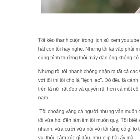
Tôi kéo thanh cuộn trong lịch sử xem youtube 
hát con tôi hay nghe. Nhưng tôi lại vấp phải 
cũng bình thường thôi máy đàn ông không có mấ
Nhưng rồi tôi nhanh chóng nhận ra tất cả các
với tôi thì tôi cho là "lệch lạc". Đó đều là 
trên là nữ, rất đẹp và quyến rũ, hơn cả một c
nam.
Tôi choáng váng cả người nhưng vẫn muốn đi 
tôi vừa hỏi đến làm tim tôi muốn quỵ. Tôi biết a
nhanh, vừa cười vừa nói với tôi rằng có gì t
vui thôi, cảm xúc gì đâu, như clip hài ấy mà.