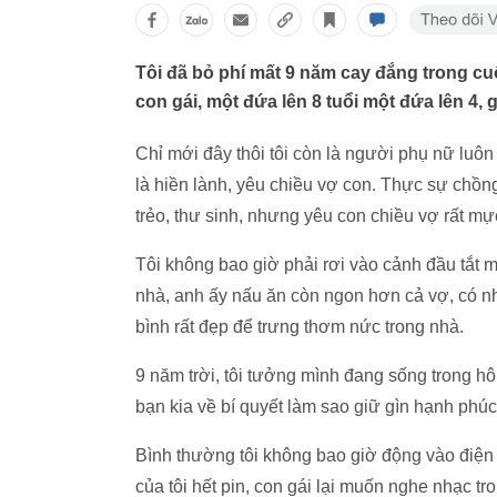
Tôi đã bỏ phí mất 9 năm cay đắng trong cu
con gái, một đứa lên 8 tuổi một đứa lên 4, g
Chỉ mới đây thôi tôi còn là người phụ nữ lu
là hiền lành, yêu chiều vợ con. Thực sự chồn
trẻo, thư sinh, nhưng yêu con chiều vợ rất mự
Tôi không bao giờ phải rơi vào cảnh đầu tắt mặ
nhà, anh ấy nấu ăn còn ngon hơn cả vợ, có n
bình rất đẹp để trưng thơm nức trong nhà.
9 năm trời, tôi tưởng mình đang sống trong hô
bạn kia về bí quyết làm sao giữ gìn hạnh phú
Bình thường tôi không bao giờ động vào điện 
của tôi hết pin, con gái lại muốn nghe nhạc tro