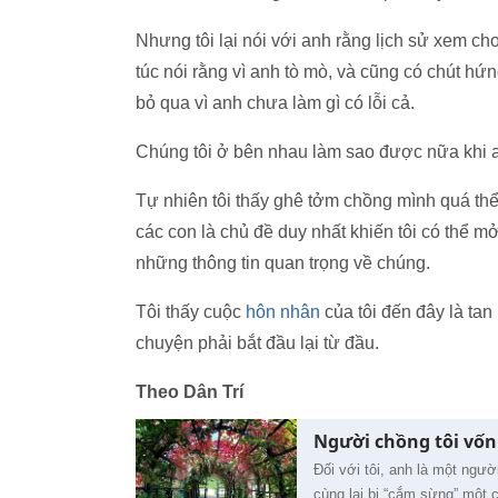
Nhưng tôi lại nói với anh rằng lịch sử xem 
túc nói rằng vì anh tò mò, và cũng có chút hứn
bỏ qua vì anh chưa làm gì có lỗi cả.
Chúng tôi ở bên nhau làm sao được nữa khi a
Tự nhiên tôi thấy ghê tởm chồng mình quá th
các con là chủ đề duy nhất khiến tôi có thể m
những thông tin quan trọng về chúng.
Tôi thấy cuộc
hôn nhân
của tôi đến đây là tan
chuyện phải bắt đầu lại từ đầu.
Theo Dân Trí
Người chồng tôi vốn
Đối với tôi, anh là một ngư
cùng lại bị “cắm sừng” một 