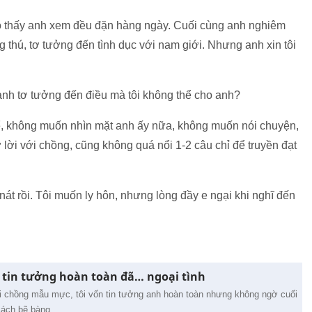
cho thấy anh xem đều đặn hàng ngày. Cuối cùng anh nghiêm
g thú, tơ tưởng đến tình dục với nam giới. Nhưng anh xin tôi
nh tơ tưởng đến điều mà tôi không thể cho anh?
ể, không muốn nhìn mặt anh ấy nữa, không muốn nói chuyện,
ở lời với chồng, cũng không quá nổi 1-2 câu chỉ để truyền đạt
 nát rồi. Tôi muốn ly hôn, nhưng lòng đầy e ngại khi nghĩ đến
 tin tưởng hoàn toàn đã… ngoại tình
ời chồng mẫu mực, tôi vốn tin tưởng anh hoàn toàn nhưng không ngờ cuối
cách bẽ bàng.