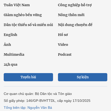
Tuần Việt Nam
Công nghiệp hỗ trợ
Giảm nghèo bền vững
Nông thôn mới
Dân tộc thiểu số và miền núi
Nội dung chuyên đề
English
Hồ sơ
Ảnh
Video
Multimedia
Podcast
24h qua
Tuyến bài
Sự kiện
Cơ quan chủ quản: Bộ Dân tộc và Tôn giáo
Số giấy phép: 146/GP-BVHTTDL, cấp ngày 17/10/2025
Tổng biên tập: Nguyễn Văn Bá