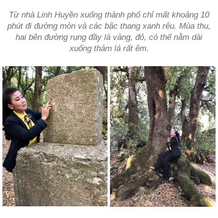
Từ nhà Linh Huyền xuống thành phố chỉ mất khoảng 10
phút đi đường mòn và các bậc thang xanh rêu. Mùa thu,
hai bên đường rụng đầy lá vàng, đỏ, có thể nằm dài
xuống thảm lá rất êm.