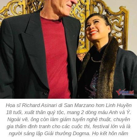
Họa sĩ Richard Asinari di San Marzano hơn Linh Huyền
18 tuổi, xuất thân quý tộc, mang 2 dòng máu Anh và Ý.
Ngoài vẽ, ông còn làm giám tuyển nghệ thuật, chuyên
gia thẩm định tranh cho các cuộc thi, festival lớn và là
người sáng lập Giải thưởng Dogma. Họ kết hôn năm