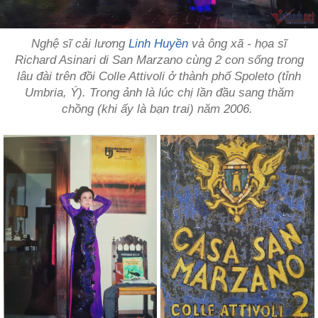
Nghệ sĩ cải lương
Linh Huyền
và ông xã - họa sĩ
Richard Asinari di San Marzano cùng 2 con sống trong
lâu đài trên đồi Colle Attivoli ở thành phố Spoleto (tỉnh
Umbria, Ý). Trong ảnh là lúc chị lần đầu sang thăm
chồng (khi ấy là bạn trai) năm 2006.