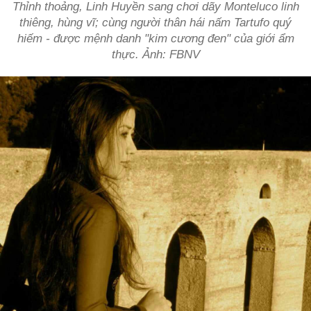
Thỉnh thoảng, Linh Huyền sang chơi dãy Monteluco linh
thiêng, hùng vĩ; cùng người thân hái nấm Tartufo quý
hiếm - được mệnh danh "kim cương đen" của giới ẩm
thực. Ảnh: FBNV