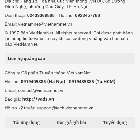
Địa chỉ: Tầng 18, Toà nhà Cục Viễn thông (VNTA), 68 Dương
Đình Nghệ, phường Cầu Giấy, TP. Hà Nội.
Điện thoại:
02439369898
- Hotline:
0923457788
Email: vietnamnet@vietnamnet.vn
© 1997 Báo VietNamNet. All rights reserved. Chỉ được phát hành
lại thông tin từ website này khi có sự đồng ý bằng văn bản của
báo VietNamNet.
Liên hệ quảng cáo
Công ty Cổ phần Truyền thông VietNamNet
0919405885 (Hà Nội)
0919435885 (Tp.HCM)
Hotline:
-
Email: contact@vietnamnet.vn
http://vads.vn
Báo giá:
Hỗ trợ kỹ thuật: support@tech.vietnamnet.vn
Tải ứng dụng
Độc giả gửi bài
Tuyển dụng