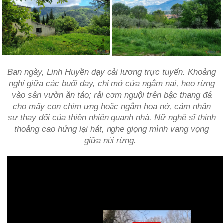
Ban ngày, Linh Huyền dạy cải lương trực tuyến. Khoảng
nghỉ giữa các buổi dạy, chị mở cửa ngắm nai, heo rừng
vào sân vườn ăn táo; rải cơm nguội trên bậc thang đá
cho mấy con chim ưng hoặc ngắm hoa nở, cảm nhận
sự thay đổi của thiên nhiên quanh nhà. Nữ nghệ sĩ thỉnh
thoảng cao hứng lại hát, nghe giọng mình vang vọng
giữa núi rừng.