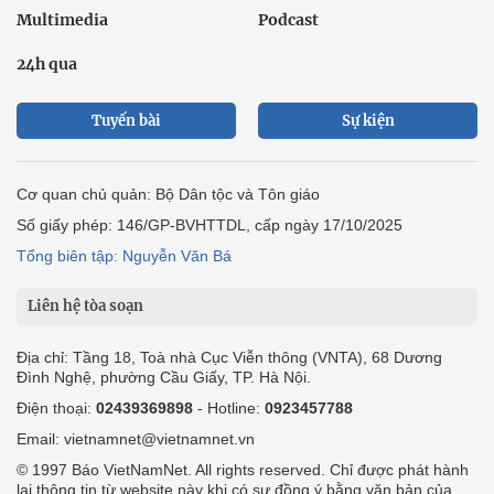
Multimedia
Podcast
24h qua
Tuyến bài
Sự kiện
Cơ quan chủ quản: Bộ Dân tộc và Tôn giáo
Số giấy phép: 146/GP-BVHTTDL, cấp ngày 17/10/2025
Tổng biên tập: Nguyễn Văn Bá
Liên hệ tòa soạn
Địa chỉ: Tầng 18, Toà nhà Cục Viễn thông (VNTA), 68 Dương
Đình Nghệ, phường Cầu Giấy, TP. Hà Nội.
Điện thoại:
02439369898
- Hotline:
0923457788
Email: vietnamnet@vietnamnet.vn
© 1997 Báo VietNamNet. All rights reserved. Chỉ được phát hành
lại thông tin từ website này khi có sự đồng ý bằng văn bản của