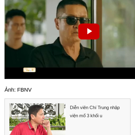
Ảnh: FBNV
Diễn viên Chí Trung nhập
viện mổ 3 khối u