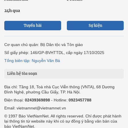
24h qua
Tuyến bài
Sự kiện
Cơ quan chủ quản: Bộ Dân tộc và Tôn giáo
Số giấy phép: 146/GP-BVHTTDL, cấp ngày 17/10/2025
Tổng biên tập: Nguyễn Văn Bá
Liên hệ tòa soạn
Địa chỉ: Tầng 18, Toà nhà Cục Viễn thông (VNTA), 68 Dương
Đình Nghệ, phường Cầu Giấy, TP. Hà Nội.
Điện thoại:
02439369898
- Hotline:
0923457788
Email: vietnamnet@vietnamnet.vn
© 1997 Báo VietNamNet. All rights reserved. Chỉ được phát hành
lại thông tin từ website này khi có sự đồng ý bằng văn bản của
báo VietNamNet.