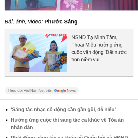
Bài, ảnh, video:
Phước Sáng
NSND Tạ Minh Tâm,
Thoại Miêu hưởng ứng
cuộc vận động 'Đất nước
trọn niềm vui'
‘Sáng tác nhạc cổ động cần gần gũi, dễ hiểu’
Hưởng ứng cuộc thi sáng tác ca khúc về Tòa án
nhân dân
Phát động sáng tác ca khúc về Quốc hội và HĐND,