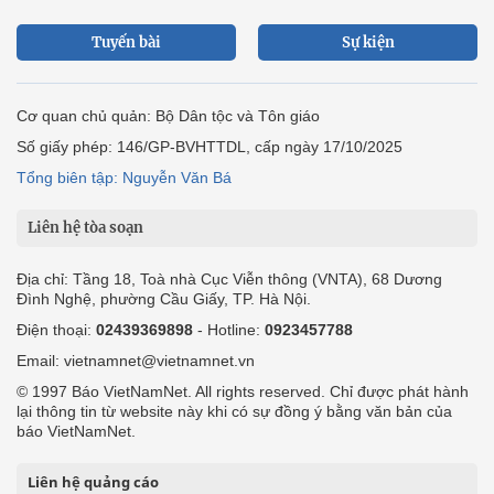
Tuyến bài
Sự kiện
Cơ quan chủ quản: Bộ Dân tộc và Tôn giáo
Số giấy phép: 146/GP-BVHTTDL, cấp ngày 17/10/2025
Tổng biên tập: Nguyễn Văn Bá
Liên hệ tòa soạn
Địa chỉ: Tầng 18, Toà nhà Cục Viễn thông (VNTA), 68 Dương
Đình Nghệ, phường Cầu Giấy, TP. Hà Nội.
Điện thoại:
02439369898
- Hotline:
0923457788
Email: vietnamnet@vietnamnet.vn
© 1997 Báo VietNamNet. All rights reserved. Chỉ được phát hành
lại thông tin từ website này khi có sự đồng ý bằng văn bản của
báo VietNamNet.
Liên hệ quảng cáo