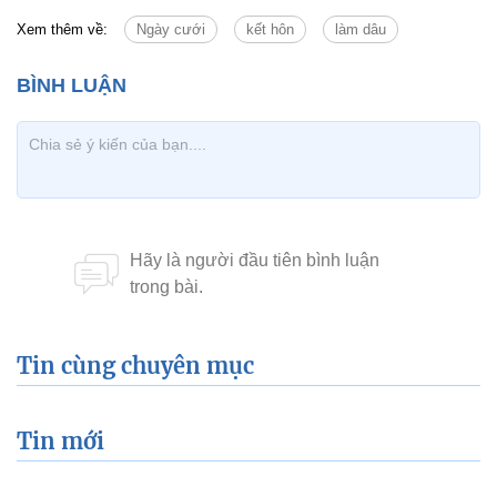
Xem thêm về:
Ngày cưới
kết hôn
làm dâu
Tin cùng chuyên mục
Tin mới