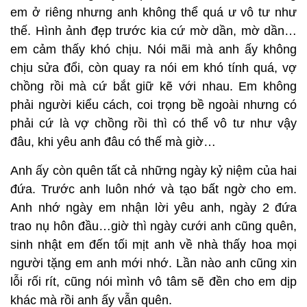
em ở riêng nhưng anh không thể quá ư vô tư như
thế. Hình ảnh đẹp trước kia cứ mờ dần, mờ dần…
em cảm thấy khó chịu. Nói mãi mà anh ấy không
chịu sửa đổi, còn quay ra nói em khó tính quá, vợ
chồng rồi mà cứ bắt giữ kẽ với nhau. Em không
phải người kiểu cách, coi trọng bề ngoài nhưng có
phải cứ là vợ chồng rồi thì có thể vô tư như vậy
đâu, khi yêu anh đâu có thế mà giờ…
Anh ấy còn quên tất cả những ngày kỷ niệm của hai
đứa. Trước anh luôn nhớ và tạo bất ngờ cho em.
Anh nhớ ngày em nhận lời yêu anh, ngày 2 đứa
trao nụ hôn đầu…giờ thì ngày cưới anh cũng quên,
sinh nhật em đến tối mịt anh về nhà thấy hoa mọi
người tặng em anh mới nhớ. Lần nào anh cũng xin
lỗi rối rít, cũng nói mình vô tâm sẽ đền cho em dịp
khác mà rồi anh ấy vẫn quên.