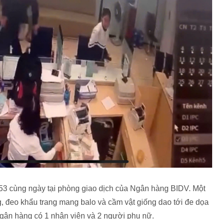
6h53 cùng ngày tại phòng giao dịch của Ngân hàng BIDV. Một
, đeo khẩu trang mang balo và cầm vật giống dao tới đe dọa
ngân hàng có 1 nhân viên và 2 người phụ nữ.