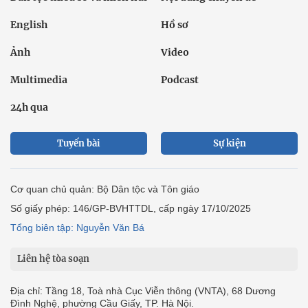
English
Hồ sơ
Ảnh
Video
Multimedia
Podcast
24h qua
Tuyến bài
Sự kiện
Cơ quan chủ quản: Bộ Dân tộc và Tôn giáo
Số giấy phép: 146/GP-BVHTTDL, cấp ngày 17/10/2025
Tổng biên tập: Nguyễn Văn Bá
Liên hệ tòa soạn
Địa chỉ: Tầng 18, Toà nhà Cục Viễn thông (VNTA), 68 Dương
Đình Nghệ, phường Cầu Giấy, TP. Hà Nội.