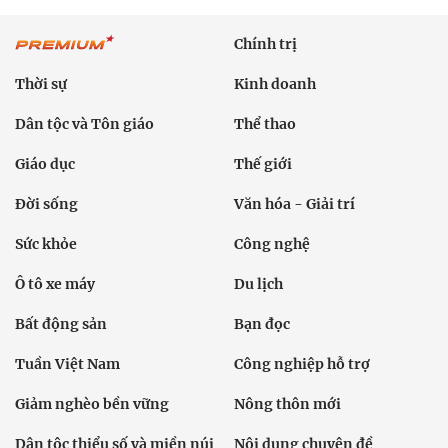
Chính trị
Thời sự
Kinh doanh
Dân tộc và Tôn giáo
Thể thao
Giáo dục
Thế giới
Đời sống
Văn hóa - Giải trí
Sức khỏe
Công nghệ
Ô tô xe máy
Du lịch
Bất động sản
Bạn đọc
Tuần Việt Nam
Công nghiệp hỗ trợ
Giảm nghèo bền vững
Nông thôn mới
Dân tộc thiểu số và miền núi
Nội dung chuyên đề