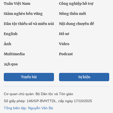
Tuần Việt Nam
Công nghiệp hỗ trợ
Giảm nghèo bền vững
Nông thôn mới
Dân tộc thiểu số và miền núi
Nội dung chuyên đề
English
Hồ sơ
Ảnh
Video
Multimedia
Podcast
24h qua
Tuyến bài
Sự kiện
Cơ quan chủ quản: Bộ Dân tộc và Tôn giáo
Số giấy phép: 146/GP-BVHTTDL, cấp ngày 17/10/2025
Tổng biên tập: Nguyễn Văn Bá