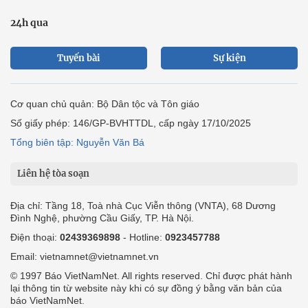
24h qua
Tuyến bài
Sự kiện
Cơ quan chủ quản: Bộ Dân tộc và Tôn giáo
Số giấy phép: 146/GP-BVHTTDL, cấp ngày 17/10/2025
Tổng biên tập: Nguyễn Văn Bá
Liên hệ tòa soạn
Địa chỉ: Tầng 18, Toà nhà Cục Viễn thông (VNTA), 68 Dương
Đình Nghệ, phường Cầu Giấy, TP. Hà Nội.
Điện thoại:
02439369898
- Hotline:
0923457788
Email: vietnamnet@vietnamnet.vn
© 1997 Báo VietNamNet. All rights reserved. Chỉ được phát hành
lại thông tin từ website này khi có sự đồng ý bằng văn bản của
báo VietNamNet.