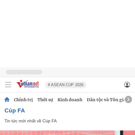
# ASEAN CUP 2026
Chính trị
Thời sự
Kinh doanh
Dân tộc và Tôn giáo
Cúp FA
Tin tức mới nhất về
Cúp FA