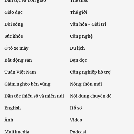
Dân tộc và Tôn giáo
Thể thao
Giáo dục
Thế giới
Đời sống
Văn hóa - Giải trí
Sức khỏe
Công nghệ
Ô tô xe máy
Du lịch
Bất động sản
Bạn đọc
Tuần Việt Nam
Công nghiệp hỗ trợ
Giảm nghèo bền vững
Nông thôn mới
Dân tộc thiểu số và miền núi
Nội dung chuyên đề
English
Hồ sơ
Ảnh
Video
Multimedia
Podcast