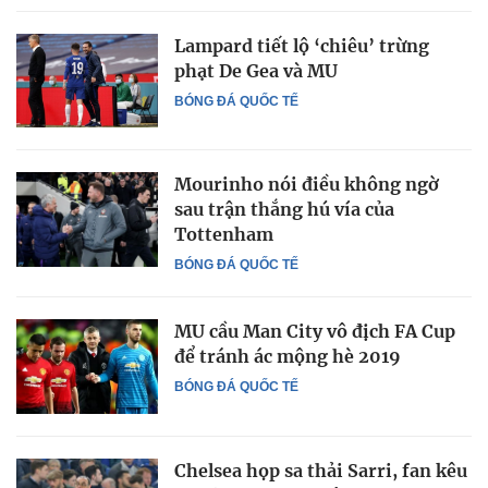
Lampard tiết lộ ‘chiêu’ trừng
phạt De Gea và MU
BÓNG ĐÁ QUỐC TẾ
Mourinho nói điều không ngờ
sau trận thắng hú vía của
Tottenham
BÓNG ĐÁ QUỐC TẾ
MU cầu Man City vô địch FA Cup
để tránh ác mộng hè 2019
BÓNG ĐÁ QUỐC TẾ
Chelsea họp sa thải Sarri, fan kêu