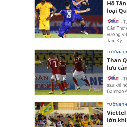
Hồ Tấn
loại Q
- T
Cần Thơ c
vương V-L
Tam Kỳ.
TƯỜNG TH
Than Q
lưu câ
- T
sau khi h
Bamboo A
TƯỜNG TH
Viettel
lớn khi