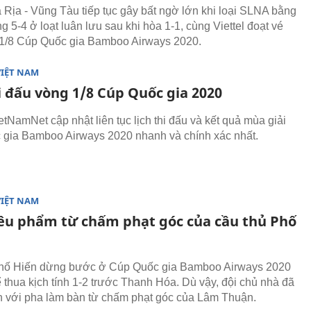
à Rịa - Vũng Tàu tiếp tục gây bất ngờ lớn khi loại SLNA bằng
g 5-4 ở loạt luân lưu sau khi hòa 1-1, cùng Viettel đoạt vé
1/8 Cúp Quốc gia Bamboo Airways 2020.
VIỆT NAM
i đấu vòng 1/8 Cúp Quốc gia 2020
ietNamNet cập nhật liên tục lịch thi đấu và kết quả mùa giải
gia Bamboo Airways 2020 nhanh và chính xác nhất.
VIỆT NAM
êu phẩm từ chấm phạt góc của cầu thủ Phố
hố Hiến dừng bước ở Cúp Quốc gia Bamboo Airways 2020
ể thua kịch tính 1-2 trước Thanh Hóa. Dù vậy, đội chủ nhà đã
n với pha làm bàn từ chấm phạt góc của Lâm Thuận.