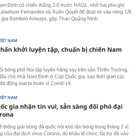
am Định có chiến thắng 2-0 trước HAGL, nhờ hai pha ghi
afaelson Fernandes và Xuân Quyết để đoạt vé vào vòng 1/8
 gia Bamboo Airways, gặp Than Quảng Ninh.
VIỆT NAM
hấn khởi luyện tập, chuẩn bị chiến Nam
ội bóng phố Núi tập luyện hăng say trên sân Thiên Trường,
đấu chủ nhà Nam Định ở Cúp Quốc gia, sau thời gian các
đá đồng loạt bị hoãn vì Covid-19.
VIỆT NAM
c gia nhận tin vui, sẵn sàng đối phó đại
orona
ệ thống giải bóng đá quốc nội khó lăn bóng trong tháng 2 vì
 của đại dịch virus Corona, dù khâu tổ chức, tài trợ đã vào