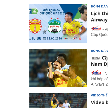
BÓNG ĐÁ 
Lịch t
Airway
- V
Cúp Quốc 
BÓNG ĐÁ 
Cậ
Nam Đ
- N
khi bóp c
Airways 2
VIDEO THỂ
Video 