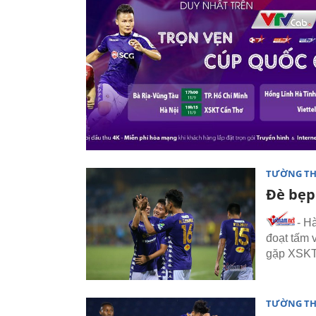
TƯỜNG TH
Đè bẹp
- H
đoạt tấm 
gặp XSKT
TƯỜNG TH