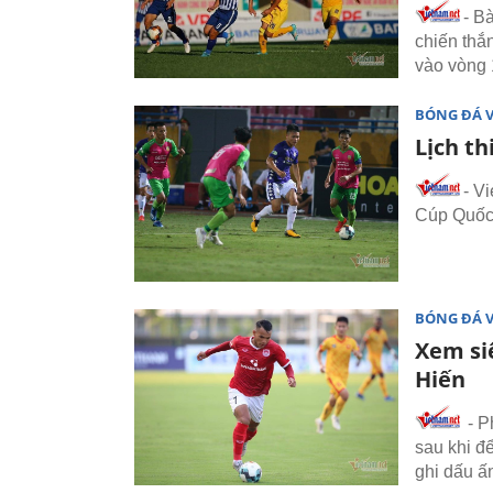
- B
chiến thắn
vào vòng 
BÓNG ĐÁ 
Lịch th
- V
Cúp Quốc 
BÓNG ĐÁ 
Xem si
Hiến
- P
sau khi đ
ghi dấu ấ