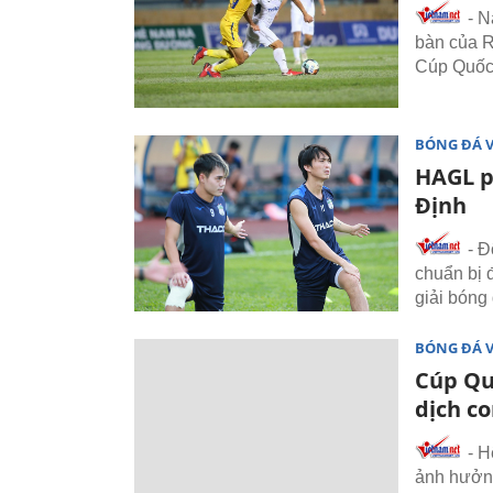
- N
bàn của R
Cúp Quốc
BÓNG ĐÁ 
HAGL p
Định
- Đ
chuẩn bị 
giải bóng 
BÓNG ĐÁ 
Cúp Quố
dịch c
- H
ảnh hưởng