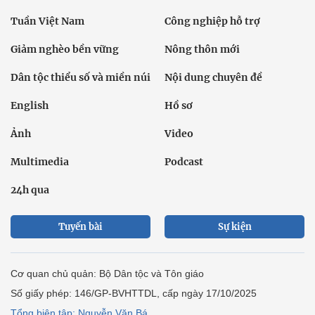
Tuần Việt Nam
Công nghiệp hỗ trợ
Giảm nghèo bền vững
Nông thôn mới
Dân tộc thiểu số và miền núi
Nội dung chuyên đề
English
Hồ sơ
Ảnh
Video
Multimedia
Podcast
24h qua
Tuyến bài
Sự kiện
Cơ quan chủ quản: Bộ Dân tộc và Tôn giáo
Số giấy phép: 146/GP-BVHTTDL, cấp ngày 17/10/2025
Tổng biên tập: Nguyễn Văn Bá