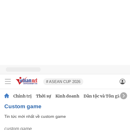
# ASEAN CUP 2026
Chính trị
Thời sự
Kinh doanh
Dân tộc và Tôn giáo
custom game
Tin tức mới nhất về
custom game
custom game