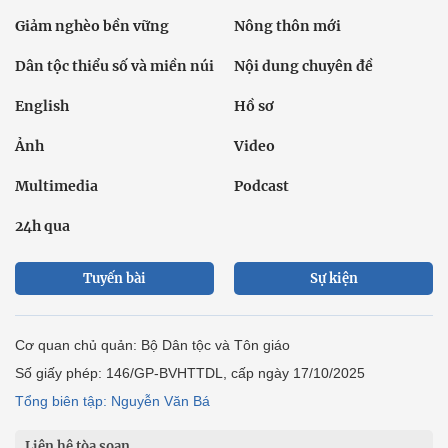
Giảm nghèo bền vững
Nông thôn mới
Dân tộc thiểu số và miền núi
Nội dung chuyên đề
English
Hồ sơ
Ảnh
Video
Multimedia
Podcast
24h qua
Tuyến bài
Sự kiện
Cơ quan chủ quản: Bộ Dân tộc và Tôn giáo
Số giấy phép: 146/GP-BVHTTDL, cấp ngày 17/10/2025
Tổng biên tập: Nguyễn Văn Bá
Liên hệ tòa soạn