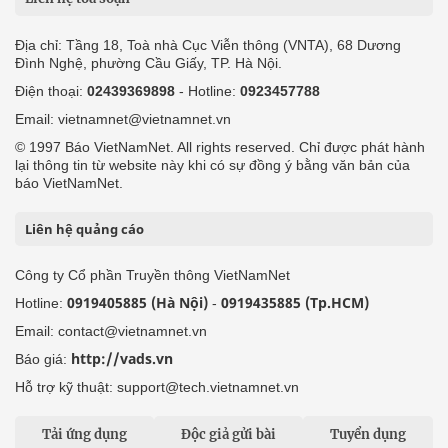
Địa chỉ: Tầng 18, Toà nhà Cục Viễn thông (VNTA), 68 Dương
Đình Nghệ, phường Cầu Giấy, TP. Hà Nội.
Điện thoại:
02439369898
- Hotline:
0923457788
Email: vietnamnet@vietnamnet.vn
© 1997 Báo VietNamNet. All rights reserved. Chỉ được phát hành
lại thông tin từ website này khi có sự đồng ý bằng văn bản của
báo VietNamNet.
Liên hệ quảng cáo
Công ty Cổ phần Truyền thông VietNamNet
0919405885 (Hà Nội)
0919435885 (Tp.HCM)
Hotline:
-
Email: contact@vietnamnet.vn
http://vads.vn
Báo giá:
Hỗ trợ kỹ thuật: support@tech.vietnamnet.vn
Tải ứng dụng
Độc giả gửi bài
Tuyển dụng