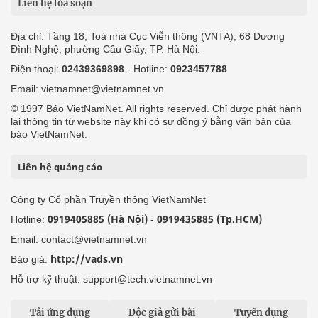
Liên hệ tòa soạn
Địa chỉ: Tầng 18, Toà nhà Cục Viễn thông (VNTA), 68 Dương
Đình Nghệ, phường Cầu Giấy, TP. Hà Nội.
Điện thoại:
02439369898
- Hotline:
0923457788
Email: vietnamnet@vietnamnet.vn
© 1997 Báo VietNamNet. All rights reserved. Chỉ được phát hành
lại thông tin từ website này khi có sự đồng ý bằng văn bản của
báo VietNamNet.
Liên hệ quảng cáo
Công ty Cổ phần Truyền thông VietNamNet
0919405885 (Hà Nội)
0919435885 (Tp.HCM)
Hotline:
-
Email: contact@vietnamnet.vn
http://vads.vn
Báo giá:
Hỗ trợ kỹ thuật: support@tech.vietnamnet.vn
Tải ứng dụng
Độc giả gửi bài
Tuyển dụng