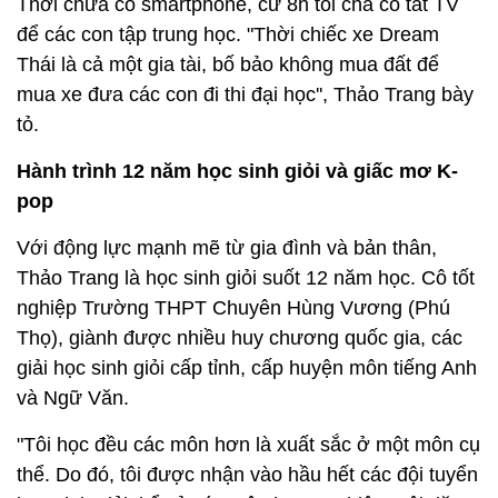
Thời chưa có smartphone, cứ 8h tối cha cô tắt TV
để các con tập trung học. "Thời chiếc xe Dream
Thái là cả một gia tài, bố bảo không mua đất để
mua xe đưa các con đi thi đại học'', Thảo Trang bày
tỏ.
Hành trình 12 năm học sinh giỏi và giấc mơ K-
pop
Với động lực mạnh mẽ từ gia đình và bản thân,
Thảo Trang là học sinh giỏi suốt 12 năm học. Cô tốt
nghiệp Trường THPT Chuyên Hùng Vương (Phú
Thọ), giành được nhiều huy chương quốc gia, các
giải học sinh giỏi cấp tỉnh, cấp huyện môn tiếng Anh
và Ngữ Văn.
"Tôi học đều các môn hơn là xuất sắc ở một môn cụ
thể. Do đó, tôi được nhận vào hầu hết các đội tuyển