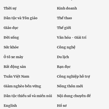
Thời sự
Kinh doanh
Dân tộc và Tôn giáo
Thể thao
Giáo dục
Thế giới
Đời sống
Văn hóa - Giải trí
Sức khỏe
Công nghệ
Ô tô xe máy
Du lịch
Bất động sản
Bạn đọc
Tuần Việt Nam
Công nghiệp hỗ trợ
Giảm nghèo bền vững
Nông thôn mới
Dân tộc thiểu số và miền núi
Nội dung chuyên đề
English
Hồ sơ