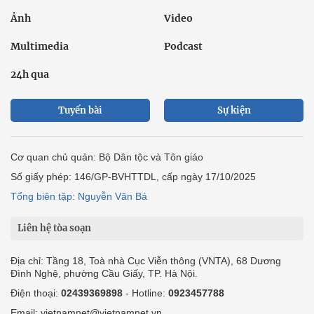
Ảnh
Video
Multimedia
Podcast
24h qua
Tuyến bài
Sự kiện
Cơ quan chủ quản: Bộ Dân tộc và Tôn giáo
Số giấy phép: 146/GP-BVHTTDL, cấp ngày 17/10/2025
Tổng biên tập: Nguyễn Văn Bá
Liên hệ tòa soạn
Địa chỉ: Tầng 18, Toà nhà Cục Viễn thông (VNTA), 68 Dương
Đình Nghệ, phường Cầu Giấy, TP. Hà Nội.
Điện thoại:
02439369898
- Hotline:
0923457788
Email: vietnamnet@vietnamnet.vn