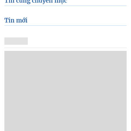
Tin cùng chuyên mục
Tin mới