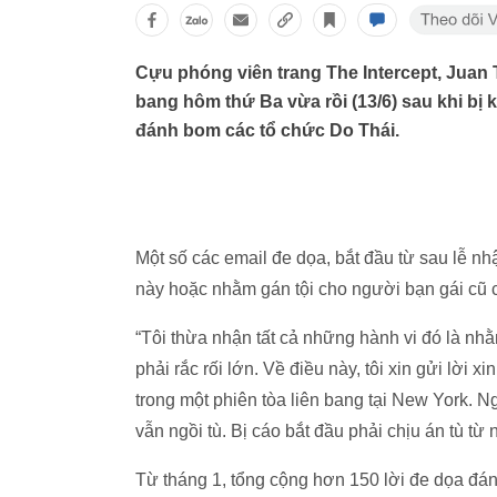
Cựu phóng viên trang The Intercept, Juan T
bang hôm thứ Ba vừa rồi (13/6) sau khi bị k
đánh bom các tổ chức Do Thái.
Một số các email đe dọa, bắt đầu từ sau lễ n
này hoặc nhằm gán tội cho người bạn gái cũ 
“Tôi thừa nhận tất cả những hành vi đó là nh
phải rắc rối lớn. Về điều này, tôi xin gửi lời 
trong một phiên tòa liên bang tại New York. N
vẫn ngồi tù. Bị cáo bắt đầu phải chịu án tù từ 
Từ tháng 1, tổng cộng hơn 150 lời đe dọa đán