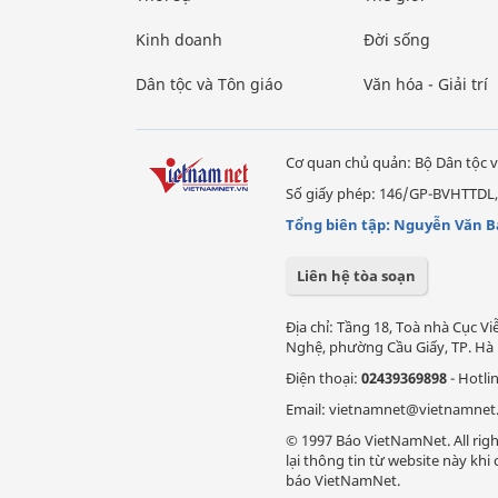
Kinh doanh
Đời sống
Dân tộc và Tôn giáo
Văn hóa - Giải trí
Cơ quan chủ quản: Bộ Dân tộc v
Số giấy phép: 146/GP-BVHTTDL,
Tổng biên tập: Nguyễn Văn B
Liên hệ tòa soạn
Địa chỉ: Tầng 18, Toà nhà Cục 
Nghệ, phường Cầu Giấy, TP. Hà 
Điện thoại:
02439369898
- Hotli
Email: vietnamnet@vietnamnet
© 1997 Báo VietNamNet. All righ
lại thông tin từ website này kh
báo VietNamNet.