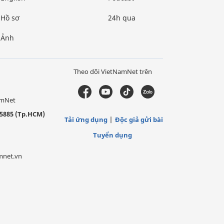
Hồ sơ
24h qua
Ảnh
Theo dõi VietNamNet trên
amNet
5885 (Tp.HCM)
Tải ứng dụng
Độc giả gửi bài
Tuyển dụng
mnet.vn