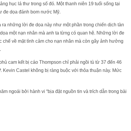
 hục lá thư trong số đó. Một thanh niên 19 tuổi sống tại
 thư đe dọa đánh bom nước Mỹ.
 ra những lời đe dọa này như một phần trong chiến dịch tàn
 dọa một nạn nhân mà anh ta từng có quan hệ. Những lời đe
c chế về mặt tình cảm cho nạn nhân mà còn gây ảnh hưởng
.
phủ cam kết bị cáo Thompson chỉ phải ngồi tù từ 37 đến 46
. Kevin Castel không bị ràng buộc với thỏa thuận này. Mức
ăm ngoái bởi hành vi “bịa đặt nguồn tin và trích dẫn trong bài