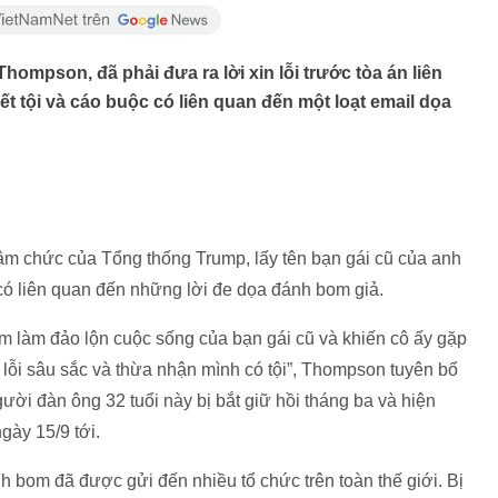
hompson, đã phải đưa ra lời xin lỗi trước tòa án liên
ết tội và cáo buộc có liên quan đến một loạt email dọa
hậm chức của Tổng thống Trump, lấy tên bạn gái cũ của anh
có liên quan đến những lời đe dọa đánh bom giả.
ằm làm đảo lộn cuộc sống của bạn gái cũ và khiến cô ấy gặp
xin lỗi sâu sắc và thừa nhận mình có tội”, Thompson tuyên bố
gười đàn ông 32 tuổi này bị bắt giữ hồi tháng ba và hiện
ngày 15/9 tới.
h bom đã được gửi đến nhiều tổ chức trên toàn thế giới. Bị