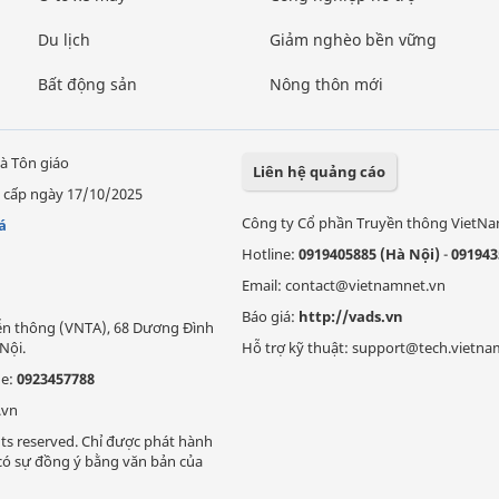
Du lịch
Giảm nghèo bền vững
Bất động sản
Nông thôn mới
à Tôn giáo
Liên hệ quảng cáo
 cấp ngày 17/10/2025
Công ty Cổ phần Truyền thông VietN
á
Hotline:
0919405885 (Hà Nội)
-
091943
Email: contact@vietnamnet.vn
Báo giá:
http://vads.vn
Viễn thông (VNTA), 68 Dương Đình
Nội.
Hỗ trợ kỹ thuật: support@tech.vietna
ne:
0923457788
.vn
ts reserved. Chỉ được phát hành
i có sự đồng ý bằng văn bản của