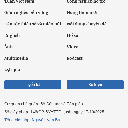
Tuần Việt Nam
Công nghiệp hỗ trợ
Giảm nghèo bền vững
Nông thôn mới
Dân tộc thiểu số và miền núi
Nội dung chuyên đề
English
Hồ sơ
Ảnh
Video
Multimedia
Podcast
24h qua
Tuyến bài
Sự kiện
Cơ quan chủ quản: Bộ Dân tộc và Tôn giáo
Số giấy phép: 146/GP-BVHTTDL, cấp ngày 17/10/2025
Tổng biên tập: Nguyễn Văn Bá