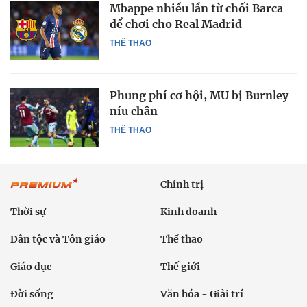
Mbappe nhiều lần từ chối Barca
để chơi cho Real Madrid
THỂ THAO
Phung phí cơ hội, MU bị Burnley
níu chân
THỂ THAO
Chính trị
Thời sự
Kinh doanh
Dân tộc và Tôn giáo
Thể thao
Giáo dục
Thế giới
Đời sống
Văn hóa - Giải trí