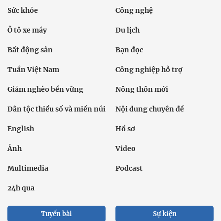
Sức khỏe
Công nghệ
Ô tô xe máy
Du lịch
Bất động sản
Bạn đọc
Tuần Việt Nam
Công nghiệp hỗ trợ
Giảm nghèo bền vững
Nông thôn mới
Dân tộc thiểu số và miền núi
Nội dung chuyên đề
English
Hồ sơ
Ảnh
Video
Multimedia
Podcast
24h qua
Tuyến bài
Sự kiện