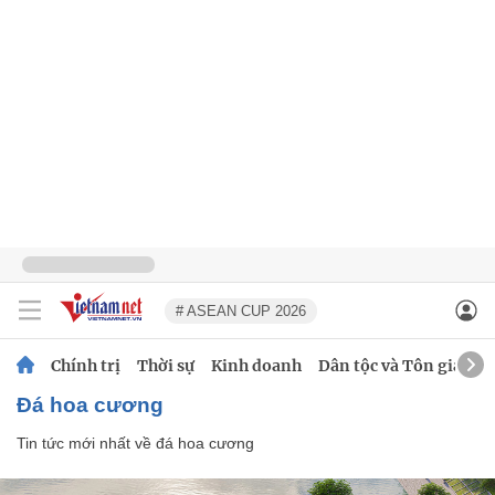
# ASEAN CUP 2026
Chính trị
Thời sự
Kinh doanh
Dân tộc và Tôn giáo
đá hoa cương
Tin tức mới nhất về
đá hoa cương