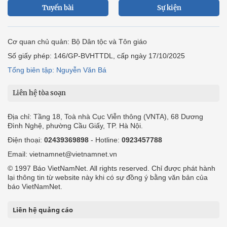
Tuyến bài
Sự kiện
Cơ quan chủ quản: Bộ Dân tộc và Tôn giáo
Số giấy phép: 146/GP-BVHTTDL, cấp ngày 17/10/2025
Tổng biên tập: Nguyễn Văn Bá
Liên hệ tòa soạn
Địa chỉ: Tầng 18, Toà nhà Cục Viễn thông (VNTA), 68 Dương
Đình Nghệ, phường Cầu Giấy, TP. Hà Nội.
Điện thoại:
02439369898
- Hotline:
0923457788
Email: vietnamnet@vietnamnet.vn
© 1997 Báo VietNamNet. All rights reserved. Chỉ được phát hành
lại thông tin từ website này khi có sự đồng ý bằng văn bản của
báo VietNamNet.
Liên hệ quảng cáo