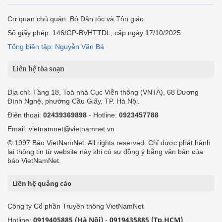
Cơ quan chủ quản: Bộ Dân tộc và Tôn giáo
Số giấy phép: 146/GP-BVHTTDL, cấp ngày 17/10/2025
Tổng biên tập: Nguyễn Văn Bá
Liên hệ tòa soạn
Địa chỉ: Tầng 18, Toà nhà Cục Viễn thông (VNTA), 68 Dương
Đình Nghệ, phường Cầu Giấy, TP. Hà Nội.
Điện thoại:
02439369898
- Hotline:
0923457788
Email: vietnamnet@vietnamnet.vn
© 1997 Báo VietNamNet. All rights reserved. Chỉ được phát hành
lại thông tin từ website này khi có sự đồng ý bằng văn bản của
báo VietNamNet.
Liên hệ quảng cáo
Công ty Cổ phần Truyền thông VietNamNet
0919405885 (Hà Nội)
0919435885 (Tp.HCM)
Hotline:
-