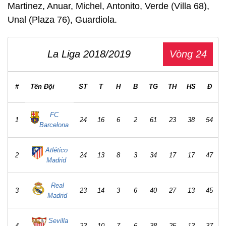
Martinez, Anuar, Michel, Antonito, Verde (Villa 68),
Unal (Plaza 76), Guardiola.
La Liga 2018/2019
Vòng 24
#
Tên Đội
ST
T
H
B
TG
TH
HS
Đ
FC
1
24
16
6
2
61
23
38
54
Barcelona
Atlético
2
24
13
8
3
34
17
17
47
Madrid
Real
3
23
14
3
6
40
27
13
45
Madrid
Sevilla
4
23
10
7
6
38
25
13
37