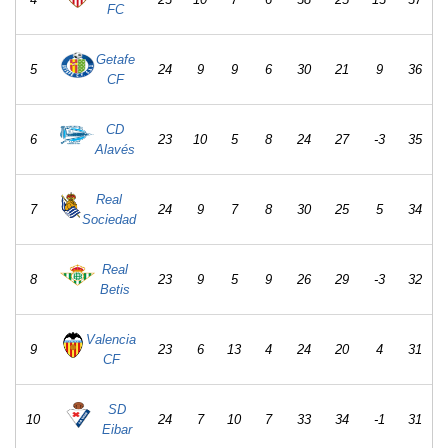
FC
Getafe
5
24
9
9
6
30
21
9
36
CF
CD
6
23
10
5
8
24
27
-3
35
Alavés
Real
7
24
9
7
8
30
25
5
34
Sociedad
Real
8
23
9
5
9
26
29
-3
32
Betis
Valencia
9
23
6
13
4
24
20
4
31
CF
SD
10
24
7
10
7
33
34
-1
31
Eibar