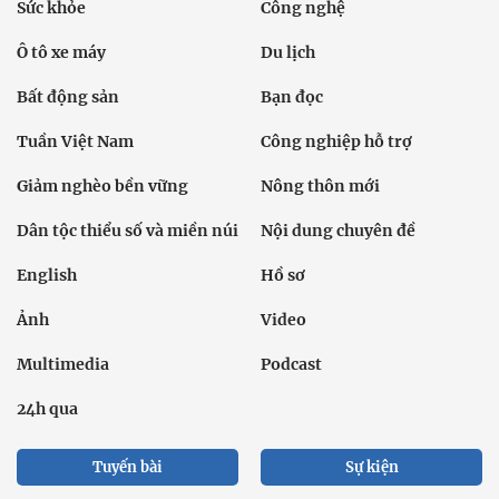
Sức khỏe
Công nghệ
Ô tô xe máy
Du lịch
Bất động sản
Bạn đọc
Tuần Việt Nam
Công nghiệp hỗ trợ
Giảm nghèo bền vững
Nông thôn mới
Dân tộc thiểu số và miền núi
Nội dung chuyên đề
English
Hồ sơ
Ảnh
Video
Multimedia
Podcast
24h qua
Tuyến bài
Sự kiện