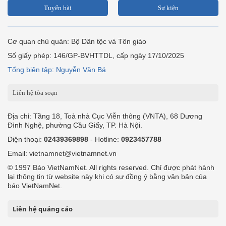
Tuyến bài
Sự kiện
Cơ quan chủ quản: Bộ Dân tộc và Tôn giáo
Số giấy phép: 146/GP-BVHTTDL, cấp ngày 17/10/2025
Tổng biên tập: Nguyễn Văn Bá
Liên hệ tòa soạn
Địa chỉ: Tầng 18, Toà nhà Cục Viễn thông (VNTA), 68 Dương
Đình Nghệ, phường Cầu Giấy, TP. Hà Nội.
Điện thoại:
02439369898
- Hotline:
0923457788
Email: vietnamnet@vietnamnet.vn
© 1997 Báo VietNamNet. All rights reserved. Chỉ được phát hành
lại thông tin từ website này khi có sự đồng ý bằng văn bản của
báo VietNamNet.
Liên hệ quảng cáo