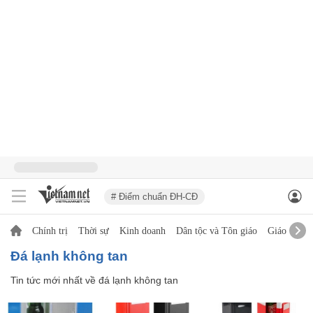
# Điểm chuẩn ĐH-CĐ
Chính trị
Thời sự
Kinh doanh
Dân tộc và Tôn giáo
Giáo dục
đá lạnh không tan
Tin tức mới nhất về
đá lạnh không tan