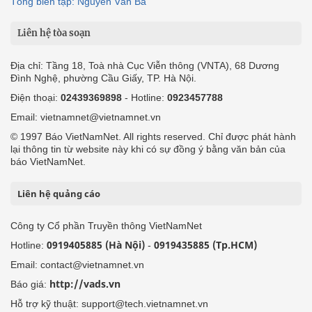
Tổng biên tập: Nguyễn Văn Bá
Liên hệ tòa soạn
Địa chỉ: Tầng 18, Toà nhà Cục Viễn thông (VNTA), 68 Dương
Đình Nghệ, phường Cầu Giấy, TP. Hà Nội.
Điện thoại:
02439369898
- Hotline:
0923457788
Email: vietnamnet@vietnamnet.vn
© 1997 Báo VietNamNet. All rights reserved. Chỉ được phát hành
lại thông tin từ website này khi có sự đồng ý bằng văn bản của
báo VietNamNet.
Liên hệ quảng cáo
Công ty Cổ phần Truyền thông VietNamNet
0919405885 (Hà Nội)
0919435885 (Tp.HCM)
Hotline:
-
Email: contact@vietnamnet.vn
http://vads.vn
Báo giá:
Hỗ trợ kỹ thuật: support@tech.vietnamnet.vn