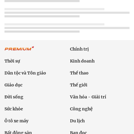
Chính trị
Thời sự
Kinh doanh
Dân tộc và Tôn giáo
Thể thao
Giáo dục
Thế giới
Đời sống
Văn hóa - Giải trí
Sức khỏe
Công nghệ
Ô tô xe máy
Du lịch
Bất động sản
Bạn đọc