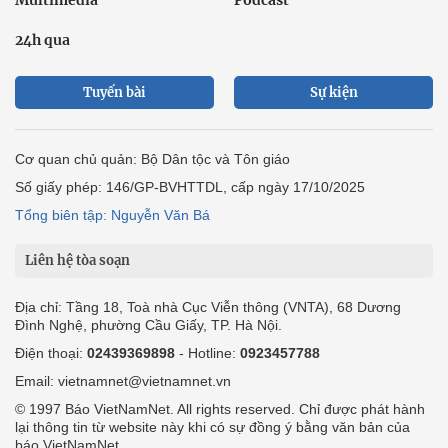
Multimedia
Podcast
24h qua
Tuyến bài
Sự kiện
Cơ quan chủ quản: Bộ Dân tộc và Tôn giáo
Số giấy phép: 146/GP-BVHTTDL, cấp ngày 17/10/2025
Tổng biên tập: Nguyễn Văn Bá
Liên hệ tòa soạn
Địa chỉ: Tầng 18, Toà nhà Cục Viễn thông (VNTA), 68 Dương
Đình Nghệ, phường Cầu Giấy, TP. Hà Nội.
Điện thoại:
02439369898
- Hotline:
0923457788
Email: vietnamnet@vietnamnet.vn
© 1997 Báo VietNamNet. All rights reserved. Chỉ được phát hành
lại thông tin từ website này khi có sự đồng ý bằng văn bản của
báo VietNamNet.