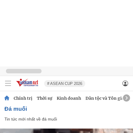
# ASEAN CUP 2026
Chính trị
Thời sự
Kinh doanh
Dân tộc và Tôn giáo
đá muối
Tin tức mới nhất về
đá muối